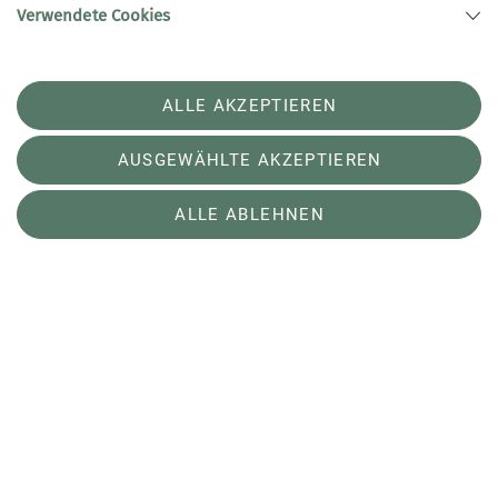
Verwendete Cookies
Klaus Heitmeir
Abteilungsleitung Skilanglauf
ALLE AKZEPTIEREN
FÜL Skilanglauf, FÜL Skibergsteigen, FÜL
Skilauf, DAV Freeride Guide
AUSGEWÄHLTE AKZEPTIEREN
ALLE ABLEHNEN