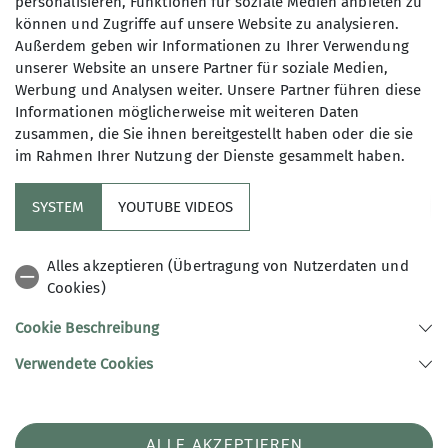
personalisieren, Funktionen für soziale Medien anbieten zu
können und Zugriffe auf unsere Website zu analysieren.
Außerdem geben wir Informationen zu Ihrer Verwendung
Maximale Teilnehmeranzahl
unserer Website an unsere Partner für soziale Medien,
Werbung und Analysen weiter. Unsere Partner führen diese
8
Informationen möglicherweise mit weiteren Daten
zusammen, die Sie ihnen bereitgestellt haben oder die sie
im Rahmen Ihrer Nutzung der Dienste gesammelt haben.
SYSTEM
YOUTUBE VIDEOS
Sektion
Alles akzeptieren (Übertragung von Nutzerdaten und
Cookies)
Aktuelles
Cookie Beschreibung
Verwendete Cookies
Sektion Landsberg am Lech des DAV e.V.
Malteserstraße 425f
86899 Landsberg am Lech
Telefon +49819150991
ALLE AKZEPTIEREN