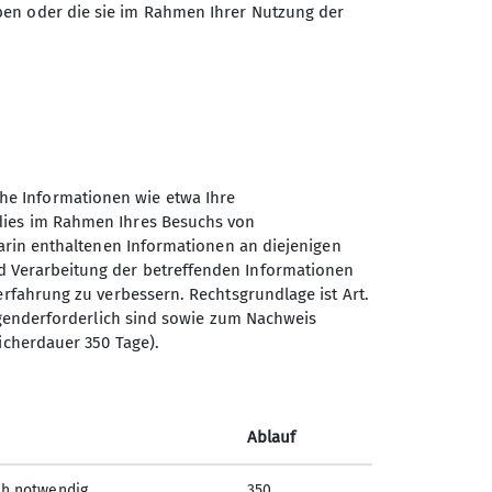
ben oder die sie im Rahmen Ihrer Nutzung der
he Informationen wie etwa Ihre
 dies im Rahmen Ihres Besuchs von
darin enthaltenen Informationen an diejenigen
d Verarbeitung der betreffenden Informationen
erfahrung zu verbessern. Rechtsgrundlage ist Art.
Sektion Landsberg am Lech
ingenderforderlich sind sowie zum Nachweis
des DAV e.V.
icherdauer 350 Tage).
Malteserstraße 425f
86899 Landsberg am Lech
Telefon +49819150991
Ablauf
ch notwendig
350