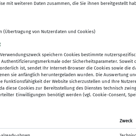
se mit weiteren Daten zusammen, die Sie ihnen bereitgestellt ha
10
en (Übertragung von Nutzerdaten und Cookies)
g
Verwendungszweck speichern Cookies bestimmte nutzerspezifisc
, Authentifizierungsmerkmale oder Sicherheitsparameter. Soweit
orderlich ist, sendet Ihr Internet-Browser die Cookies sowie die 
denen sie anfänglich heruntergeladen wurden. Die Auswertung un
ie Funktionsfähigkeit der Website sicherzustellen und Ihre Nutzer
O, da diese Cookies zur Bereitsstellung des Dienstes technisch zw
elles
rteilter Einwilligungen benötigt werden (vgl. Cookie-Consent, Spe
ten aus der Sektion
er
Zweck
ermagazin
er
-already-shown
Technis