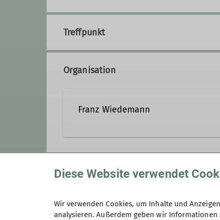
Treffpunkt
Organisation
Franz Wiedemann
sunflowerdance@t-online.d
Anmeldung
Diese Website verwendet Cook
Qualifikationen
Wir verwenden Cookies, um Inhalte und Anzeigen 
Preis
Wanderleiter
analysieren. Außerdem geben wir Informationen 