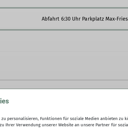
Abfahrt 6:30 Uhr Parkplatz Max-Frie
© DAV Landsberg
e
ies
Teilnehmen
zu personalisieren, Funktionen für soziale Medien anbieten zu k
29,- Euro, inkl. Hin- und Rückfahrt 
zu Ihrer Verwendung unserer Website an unsere Partner für sozi