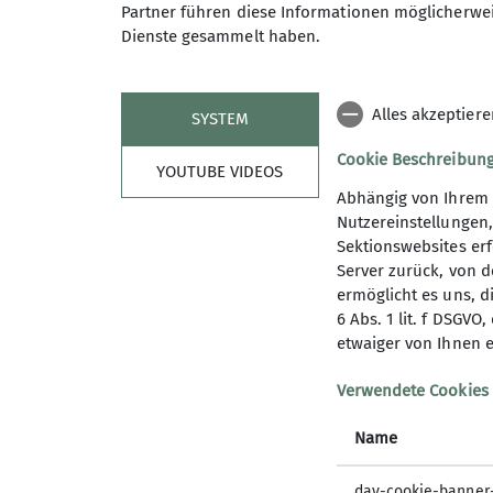
Partner führen diese Informationen möglicherwei
Dienste gesammelt haben.
Maximale Teilnehmeranzahl
Alles akzeptier
SYSTEM
Cookie Beschreibun
YOUTUBE VIDEOS
Abhängig von Ihrem 
Nutzereinstellungen
Sektionswebsites erf
Server zurück, von 
ermöglicht es uns, d
6 Abs. 1 lit. f DSGV
Sektion
Aktu
etwaiger von Ihnen e
Geschäftsstelle
Neuigkei
Verwendete Cookies
Mitglied werden
Newslett
Name
Spenden
Mitglied
Ehrenamt
Bergwett
dav-cookie-banner