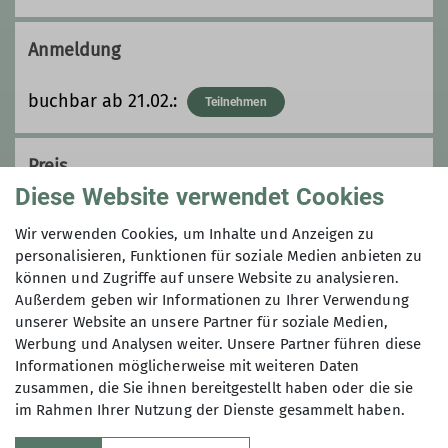
0170 78422881
Anmeldung
jochen.metzen@dav-
landsberg.de
buchbar ab 21.02.:
Teilnehmen
Preis
Qualifikationen
Diese Website verwendet Cookies
29,- Euro inkl. Hin- und Rückfahrt mit dem
Trainer C Bergwandern
Wir verwenden Cookies, um Inhalte und Anzeigen zu
Bergbus
personalisieren, Funktionen für soziale Medien anbieten zu
können und Zugriffe auf unsere Website zu analysieren.
Ämter
Außerdem geben wir Informationen zu Ihrer Verwendung
Maximale Teilnehmeranzahl
unserer Website an unsere Partner für soziale Medien,
Referent Landsberger Hütte
Werbung und Analysen weiter. Unsere Partner führen diese
8
Informationen möglicherweise mit weiteren Daten
zusammen, die Sie ihnen bereitgestellt haben oder die sie
im Rahmen Ihrer Nutzung der Dienste gesammelt haben.