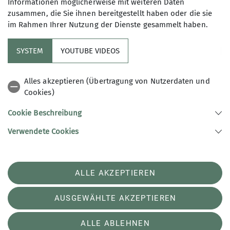
Informationen möglicherweise mit weiteren Daten
zusammen, die Sie ihnen bereitgestellt haben oder die sie
im Rahmen Ihrer Nutzung der Dienste gesammelt haben.
SYSTEM
YOUTUBE VIDEOS
Sektion
Alles akzeptieren (Übertragung von Nutzerdaten und
Cookies)
Aktuelles
Cookie Beschreibung
Verwendete Cookies
Sektion Landsberg am Lech des DAV e.V.
Malteserstraße 425f
86899 Landsberg am Lech
Telefon +49819150991
ALLE AKZEPTIEREN
Kontakt
AUSGEWÄHLTE AKZEPTIEREN
Impressum
Datenschutz
Datenschutz-Einstellungen
ALLE ABLEHNEN