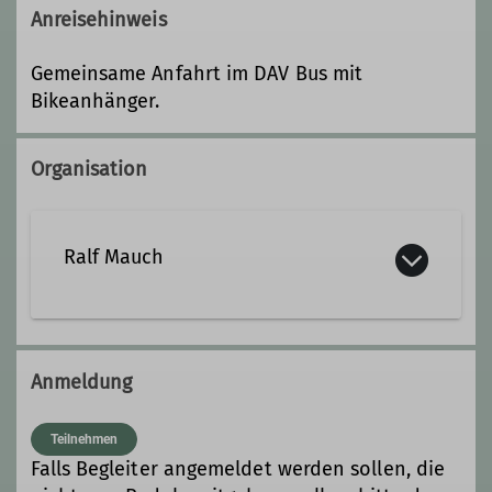
Anreisehinweis
Gemeinsame Anfahrt im DAV Bus mit
Bikeanhänger.
Organisation
Ralf Mauch
ralf.mauch@dav-landsberg.de
Anmeldung
Qualifikationen
Teilnehmen
Falls Begleiter angemeldet werden sollen, die
Trainer C Mountainbike Fahrtechnik