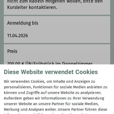
nicht zum Radeln mitgehen wollen, bitte den
Kursleiter kontaktieren.
Anmeldung bis
11.04.2026
Preis
700,00 € ÜN/Frühstück im Doppelzimmer,
Aufschlag Einzelzimmer 100€
Diese Website verwendet Cookies
zzgl. Fahrtkosten und Verpflegung mittags und
Wir verwenden Cookies, um Inhalte und Anzeigen zu
abends
personalisieren, Funktionen für soziale Medien anbieten zu
können und Zugriffe auf unsere Website zu analysieren.
Außerdem geben wir Informationen zu Ihrer Verwendung
Maximale Teilnehmeranzahl
unserer Website an unsere Partner für soziale Medien,
Werbung und Analysen weiter. Unsere Partner führen diese
7