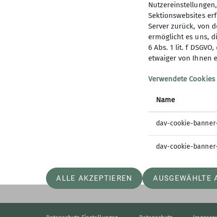
Nutzereinstellungen
Sektionswebsites erf
Server zurück, von 
ermöglicht es uns, d
6 Abs. 1 lit. f DSGV
Sektion
Aktu
etwaiger von Ihnen e
Geschäftsstelle
Neuigkei
Verwendete Cookies
Mitglied werden
Newslett
Name
Spenden
Mitglied
Ehrenamt
Bergwett
dav-cookie-banner
Satzung
dav-cookie-banner
ALLE AKZEPTIEREN
AUSGEWÄHLTE 