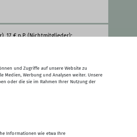
), 17 € p.P. (Nichtmitglieder);
genen Kindern (Mitglieder), 50 €
re frei
engebühr mit Hin-Rückfahrt, nur für
önnen und Zugriffe auf unsere Website zu
ale Medien, Werbung und Analysen weiter. Unsere
ben oder die sie im Rahmen Ihrer Nutzung der
he Informationen wie etwa Ihre