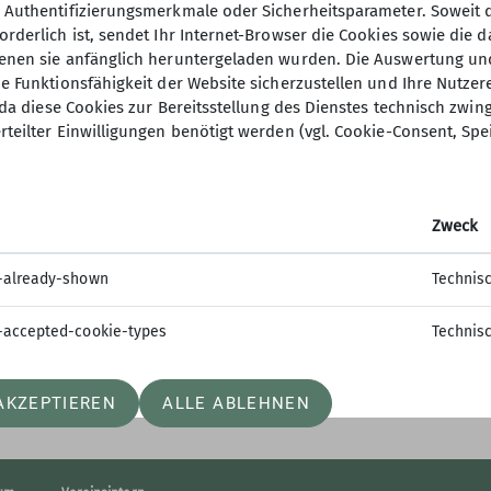
, Authentifizierungsmerkmale oder Sicherheitsparameter. Soweit
orderlich ist, sendet Ihr Internet-Browser die Cookies sowie die 
denen sie anfänglich heruntergeladen wurden. Die Auswertung un
ie Funktionsfähigkeit der Website sicherzustellen und Ihre Nutzer
O, da diese Cookies zur Bereitsstellung des Dienstes technisch zw
elles
rteilter Einwilligungen benötigt werden (vgl. Cookie-Consent, Spe
ten aus der Sektion
er
Zweck
ermagazin
er
-already-shown
Technis
-accepted-cookie-types
Technis
AKZEPTIEREN
ALLE ABLEHNEN