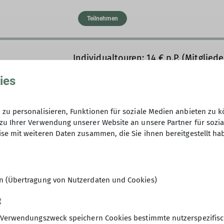
Teilnehmen
Individualtouren: 14 € p.P. (Mitglieder
Familientarif: 40 € für Eltern mit ei
ies
(Nichtmitglieder) – Kinder bis 12 Jah
Organisierte Touren: 29 € p.P. (Tour
Mitglieder)
zu personalisieren, Funktionen für soziale Medien anbieten zu k
zu Ihrer Verwendung unserer Website an unsere Partner für sozi
se mit weiteren Daten zusammen, die Sie ihnen bereitgestellt ha
20
en (Übertragung von Nutzerdaten und Cookies)
g
Verwendungszweck speichern Cookies bestimmte nutzerspezifisc