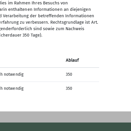
 dies im Rahmen Ihres Besuchs von
darin enthaltenen Informationen an diejenigen
d Verarbeitung der betreffenden Informationen
erfahrung zu verbessern. Rechtsgrundlage ist Art.
Sektion Landsberg am Lech
ingenderforderlich sind sowie zum Nachweis
des DAV e.V.
icherdauer 350 Tage).
Malteserstraße 425f
86899 Landsberg am Lech
Telefon +49819150991
Ablauf
ch notwendig
350
Kontakt
ch notwendig
350