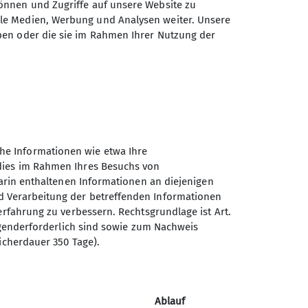
önnen und Zugriffe auf unsere Website zu
bernachtung mit HP & Fahrtkosten
ale Medien, Werbung und Analysen weiter. Unsere
ben oder die sie im Rahmen Ihrer Nutzung der
he Informationen wie etwa Ihre
 dies im Rahmen Ihres Besuchs von
darin enthaltenen Informationen an diejenigen
d Verarbeitung der betreffenden Informationen
erfahrung zu verbessern. Rechtsgrundlage ist Art.
Sektion Landsberg am Lech
ingenderforderlich sind sowie zum Nachweis
des DAV e.V.
icherdauer 350 Tage).
Malteserstraße 425f
86899 Landsberg am Lech
Telefon +49819150991
Ablauf