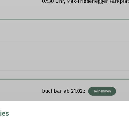
07:30 Uhr, Max-Friesenegger Parkplat
rg.de
buchbar ab 21.02.:
Teilnehmen
ies
21.02.2026 / 05.08.2026