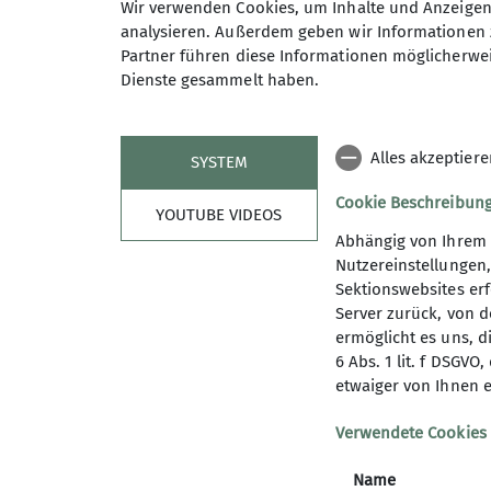
Wir verwenden Cookies, um Inhalte und Anzeigen 
Preis
analysieren. Außerdem geben wir Informationen 
Partner führen diese Informationen möglicherwei
Dienste gesammelt haben.
Maximale Teilnehmeranzahl
Alles akzeptier
SYSTEM
Cookie Beschreibun
YOUTUBE VIDEOS
Abhängig von Ihrem 
Nutzereinstellungen
Sektionswebsites erf
Server zurück, von 
ermöglicht es uns, d
6 Abs. 1 lit. f DSGV
Sektion
Aktu
etwaiger von Ihnen e
Geschäftsstelle
Neuigkei
Verwendete Cookies
Mitglied werden
Newslett
Name
Spenden
Mitglied