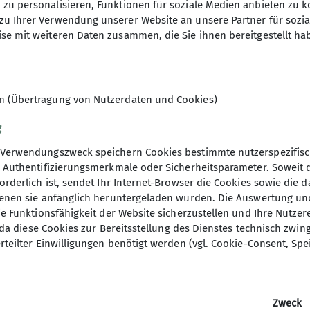
zu personalisieren, Funktionen für soziale Medien anbieten zu k
40,- Euro; zzgl. ca. 50€ / Tag für Ü
zu Ihrer Verwendung unserer Website an unsere Partner für sozi
se mit weiteren Daten zusammen, die Sie ihnen bereitgestellt ha
8
en (Übertragung von Nutzerdaten und Cookies)
g
Verwendungszweck speichern Cookies bestimmte nutzerspezifisc
, Authentifizierungsmerkmale oder Sicherheitsparameter. Soweit
orderlich ist, sendet Ihr Internet-Browser die Cookies sowie die 
denen sie anfänglich heruntergeladen wurden. Die Auswertung un
ie Funktionsfähigkeit der Website sicherzustellen und Ihre Nutzer
O, da diese Cookies zur Bereitsstellung des Dienstes technisch zw
elles
rteilter Einwilligungen benötigt werden (vgl. Cookie-Consent, Spe
ten aus der Sektion
er
Zweck
ermagazin