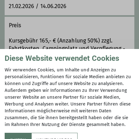
21.02.2026 / 14.06.2026
Preis
Kursgebühr 165,- € (Anzahlung 50%) zzgl.
Fahrtkosten, Campingplatz und Verpflegung -
wird von den Teilnehmer*innen selbst
Diese Website verwendet Cookies
übernommen. Eine gemeinsame Buchung kann
Wir verwenden Cookies, um Inhalte und Anzeigen zu
durch die Kursleiterin erfolgen.
personalisieren, Funktionen für soziale Medien anbieten zu
können und Zugriffe auf unsere Website zu analysieren.
Außerdem geben wir Informationen zu Ihrer Verwendung
Maximale Teilnehmeranzahl
unserer Website an unsere Partner für soziale Medien,
Werbung und Analysen weiter. Unsere Partner führen diese
6
Informationen möglicherweise mit weiteren Daten
zusammen, die Sie ihnen bereitgestellt haben oder die sie
im Rahmen Ihrer Nutzung der Dienste gesammelt haben.