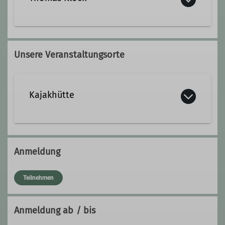
Qualifikationen
thomas.kloeck@dav-landsberg.de
Kanulehrerin Wildwasser Kajak
Unsere Veranstaltungsorte
Qualifikationen
Ämter
Kajakhütte
Trainer C Kanusport
Abteilungsleitung Kajak
Dr. Friedrich-Wacker-Str. 8
86899 Landsberg am Lech
Anmeldung
Teilnehmen
Anmeldung ab / bis