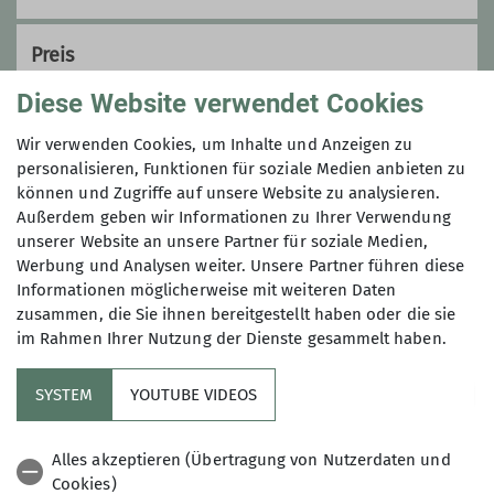
Preis
Diese Website verwendet Cookies
Teilnahmegebühr: € 60,– für Mitglieder der
DAV-Sektionen Landsberg und Kaufering, €
Wir verwenden Cookies, um Inhalte und Anzeigen zu
80,– alle Anderen,
zzgl. Eintritt in die
personalisieren, Funktionen für soziale Medien anbieten zu
Kletterhalle
(20% Ermäßigung für Jugendliche
können und Zugriffe auf unsere Website zu analysieren.
des DAV Landsberg und Kaufering) und Schuhe
Außerdem geben wir Informationen zu Ihrer Verwendung
unserer Website an unsere Partner für soziale Medien,
(können in der Kletterei für €3,– geliehen
Werbung und Analysen weiter. Unsere Partner führen diese
werden).
Informationen möglicherweise mit weiteren Daten
zusammen, die Sie ihnen bereitgestellt haben oder die sie
im Rahmen Ihrer Nutzung der Dienste gesammelt haben.
SYSTEM
YOUTUBE VIDEOS
Sektion
Alles akzeptieren (Übertragung von Nutzerdaten und
Cookies)