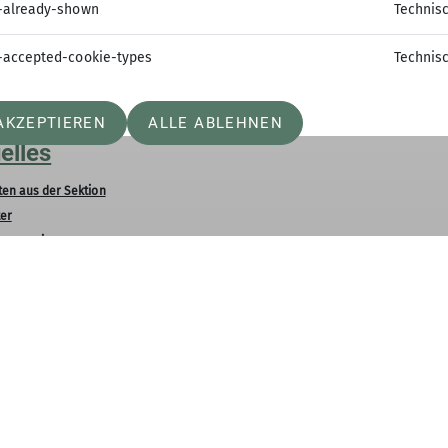
-already-shown
Technis
-accepted-cookie-types
Technis
AKZEPTIEREN
ALLE ABLEHNEN
elles
ten aus der Sektion
er
ermagazin
er