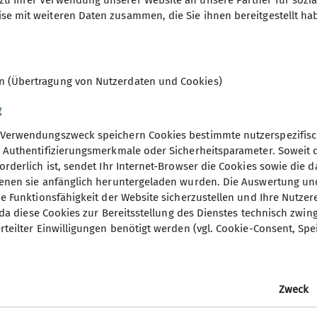
zu Ihrer Verwendung unserer Website an unsere Partner für sozi
se mit weiteren Daten zusammen, die Sie ihnen bereitgestellt ha
al
en (Übertragung von Nutzerdaten und Cookies)
g
Verwendungszweck speichern Cookies bestimmte nutzerspezifisc
, Authentifizierungsmerkmale oder Sicherheitsparameter. Soweit
orderlich ist, sendet Ihr Internet-Browser die Cookies sowie die 
denen sie anfänglich heruntergeladen wurden. Die Auswertung un
ie Funktionsfähigkeit der Website sicherzustellen und Ihre Nutzer
O, da diese Cookies zur Bereitsstellung des Dienstes technisch zw
rteilter Einwilligungen benötigt werden (vgl. Cookie-Consent, Spe
 wieder soweit: die Kajakabteilung lädt ein zum Padde
ein buntes Programm, und für das leibliche Wohl ist ge
Zweck
e Infos findet ihr
hier.