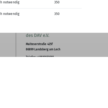
ch notwendig
350
ch notwendig
350
Sektion Landsberg am Lech
des DAV e.V.
Malteserstraße 425f
86899 Landsberg am Lech
Telefon +49819150991
Kontakt