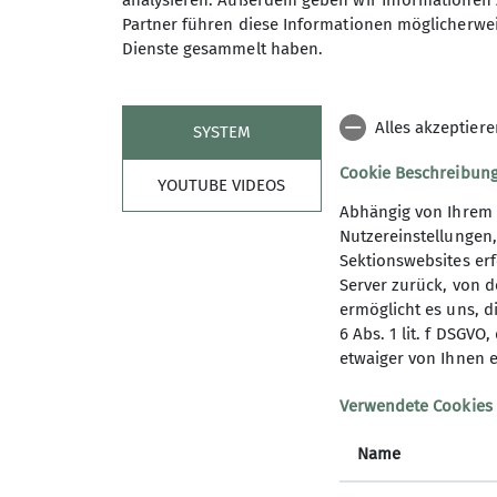
analysieren. Außerdem geben wir Informationen 
Partner führen diese Informationen möglicherwei
Dienste gesammelt haben.
Wildwasser Testiv
Alles akzeptier
SYSTEM
Cookie Beschreibun
YOUTUBE VIDEOS
Abhängig von Ihrem 
Nutzereinstellungen
Paddeln. Testen. Feiern.
Sektionswebsites erf
07.06.2026
Server zurück, von 
ermöglicht es uns, d
6 Abs. 1 lit. f DSGV
News
etwaiger von Ihnen e
Am Samstag, 11.07.2026 ab 12.00 Uhr ist es
Verwendete Cookies
chillen und vieles mehr. Es erwartet euch 
Name
Kommt vorbei, wir freuen uns auf euch. All