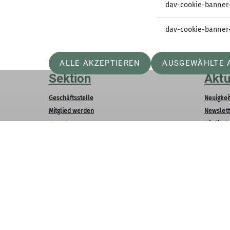
dav-cookie-banner
dav-cookie-banner
ALLE AKZEPTIEREN
AUSGEWÄHLTE 
Sektion
Aktu
Geschäftsstelle
Neuigkei
Mitglied werden
Newslett
Spenden
Mitglied
Ehrenamt
Bergwett
Satzung