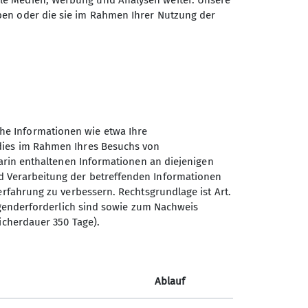
ale Medien, Werbung und Analysen weiter. Unsere
ben oder die sie im Rahmen Ihrer Nutzung der
he Informationen wie etwa Ihre
 dies im Rahmen Ihres Besuchs von
darin enthaltenen Informationen an diejenigen
d Verarbeitung der betreffenden Informationen
erfahrung zu verbessern. Rechtsgrundlage ist Art.
ingenderforderlich sind sowie zum Nachweis
icherdauer 350 Tage).
lfest. Testen, Schnupperpaddeln, grillen &
sorgt.
Ablauf