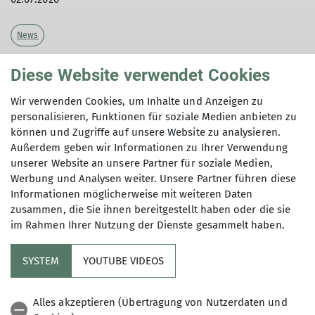
News
Unsere Geschäftsstelle bleibt am
Donnerstag,
Diese Website verwendet Cookies
30.07. leider geschlossen
. Bei Fragen erreicht ihr
Wir verwenden Cookies, um Inhalte und Anzeigen zu
uns von Montag bis Mittwoch von 9:00 bis 12:00
personalisieren, Funktionen für soziale Medien anbieten zu
Uhr telefonisch. Am
Dienstag, 28.07.
sind wir
können und Zugriffe auf unsere Website zu analysieren.
vormittags für euch vor Ort. Solltet ihr
Außerdem geben wir Informationen zu Ihrer Verwendung
Ausrüstungsgegenstände benötigen, könnt ihr
unserer Website an unsere Partner für soziale Medien,
diese zusätzlich am
Mittwochabend, 29.07. von
Werbung und Analysen weiter. Unsere Partner führen diese
17:30 bis 19:30 Uhr
bei uns abholen.
Informationen möglicherweise mit weiteren Daten
zusammen, die Sie ihnen bereitgestellt haben oder die sie
im Rahmen Ihrer Nutzung der Dienste gesammelt haben.
SYSTEM
YOUTUBE VIDEOS
Sektion
Alles akzeptieren (Übertragung von Nutzerdaten und